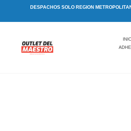
Ir
DESPACHOS SOLO REGION METROPOLITANA 
directamente
al
contenido
INI
ADHE